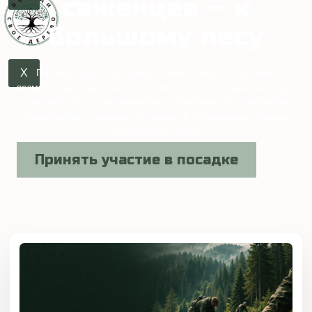
саженцев — к
большому лесу
Посадки будут проходить в июне, участие в посадке
X
возможно для групп от 10 человек. Место высадки саженцев
- Звенигородское лесничество → Шараповское участковое
лесничество → квартал 72, выдел 6, координаты посадки
55.626250,36.796597
Принять участие в посадке