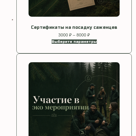
Сертификаты на посадку саженцев
3000
₽
–
8000
₽
Диапазон
цен:
Выберите параметры
Этот
3000 ₽
товар
–
имеет
8000 ₽
несколько
вариаций.
Опции
можно
выбрать
на
странице
товара.