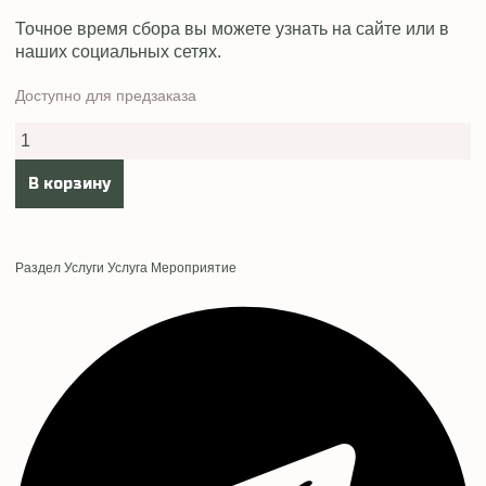
Точное время сбора вы можете узнать на сайте или в
наших социальных сетях.
Доступно для предзаказа
Количество
товара
Участие
в
В корзину
эко
мероприятии
Раздел
Услуги
Услуга
Мероприятие