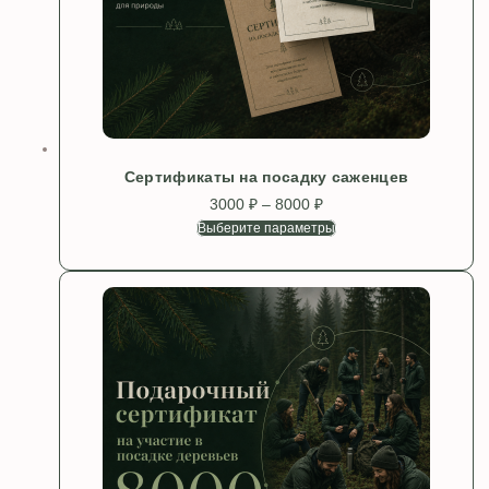
Сертификаты на посадку саженцев
3000
₽
–
8000
₽
Диапазон
цен:
Выберите параметры
Этот
3000 ₽
товар
–
имеет
8000 ₽
несколько
вариаций.
Опции
можно
выбрать
на
странице
товара.