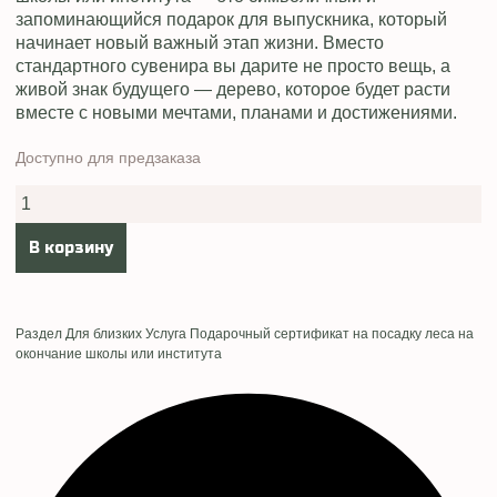
запоминающийся подарок для выпускника, который
начинает новый важный этап жизни. Вместо
стандартного сувенира вы дарите не просто вещь, а
живой знак будущего — дерево, которое будет расти
вместе с новыми мечтами, планами и достижениями.
Доступно для предзаказа
Количество
товара
Подарочный
сертификат
В корзину
на
посадку
леса
на
окончание
школы
Раздел
Для близких
Услуга
Подарочный сертификат на посадку леса на
или
окончание школы или института
института