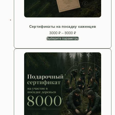
Сертификаты на посадку саженцев
3000
₽
–
8000
₽
Диапазон
цен:
Выберите параметры
Этот
3000 ₽
товар
–
имеет
8000 ₽
несколько
вариаций.
Опции
можно
выбрать
на
странице
товара.