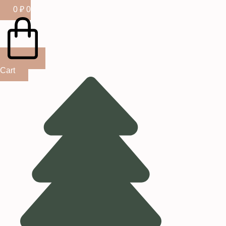
0
₽
0
Cart