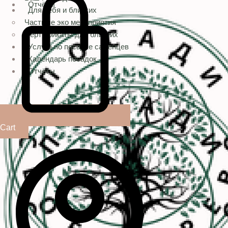
Отчёты
Для себя и близких
Частные эко мероприятия
Сертификаты для близких
Услуга по посадке саженцев
Календарь посадок
Отчёты
Cart