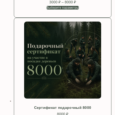
3000
₽
–
8000
₽
Диапазон
цен:
Выберите параметры
Этот
3000 ₽
товар
–
имеет
8000 ₽
несколько
вариаций.
Опции
можно
выбрать
на
странице
товара.
Сертификат подарочный 8000
8000
₽