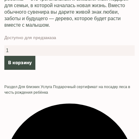
для семьи, в которой началась новая жизнь. Вместо
обычного сувенира вы дарите живой знак любви,
заботы и будущего — дерево, которое будет расти
вместе с малышом.
Доступно для предзаказа
Количество
товара
Подарочный
сертификат
В корзину
на
посадку
леса
в
честь
рождения
Раздел
Для близких
Услуга
Подарочный сертификат на посадку леса в
ребёнка
честь рождения ребёнка