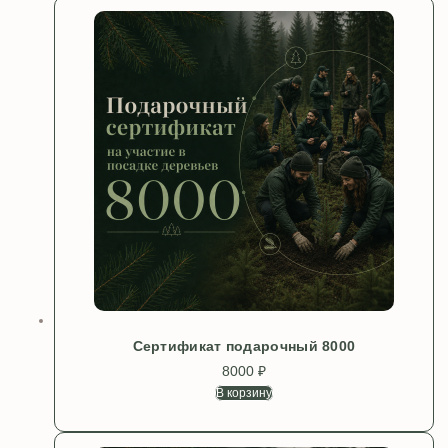
имеет
8000 ₽
несколько
вариаций.
Опции
можно
выбрать
на
странице
товара.
Сертификат подарочный 8000
8000
₽
В корзину