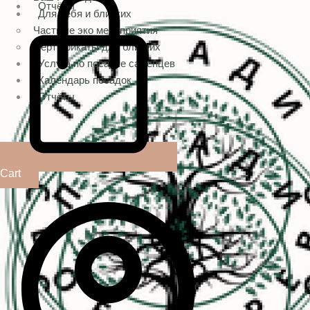
Отчёты
Для себя и близких
Частные эко мероприятия
Сертификаты для близких
Услуга по посадке саженцев
Календарь посадок
Отчёты
Cart