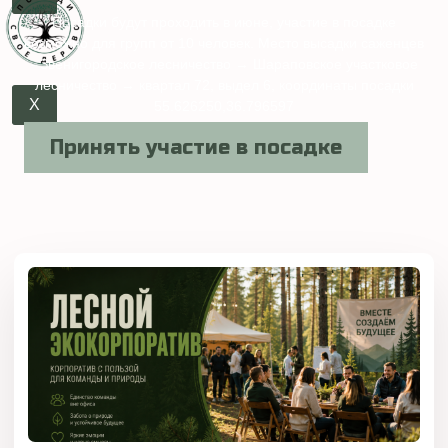
Посадки будут проходить в июне, участие в посадке
возможно для групп от 10 человек. Место высадки саженцев
- Звенигородское лесничество → Шараповское участковое
лесничество → квартал 72, выдел 6, координаты посадки
X
55.626250,36.796597
Принять участие в посадке