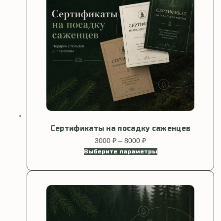
Сертификаты на посадку саженцев
3000
₽
–
8000
₽
Диапазон
цен:
Выберите параметры
Этот
3000 ₽
товар
–
имеет
8000 ₽
несколько
вариаций.
Опции